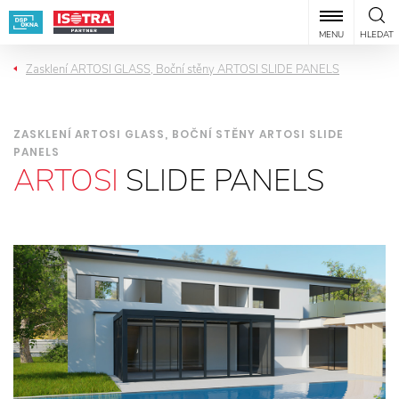
MENU
HLEDAT
Zasklení ARTOSI GLASS, Boční stěny ARTOSI SLIDE PANELS
ZASKLENÍ ARTOSI GLASS, BOČNÍ STĚNY ARTOSI SLIDE
PANELS
ARTOSI
SLIDE PANELS