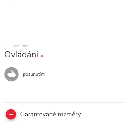
ZPŮSOBY
Ovládání
posunutím
Garantované rozměry