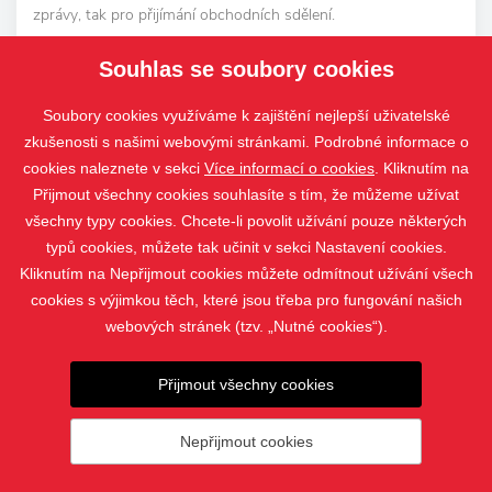
zprávy, tak pro přijímání obchodních sdělení.
Souhlas se soubory cookies
ODESLAT DOTAZ
Soubory cookies využíváme k zajištění nejlepší uživatelské
zkušenosti s našimi webovými stránkami. Podrobné informace o
cookies naleznete v sekci
Více informací o cookies
. Kliknutím na
Přijmout všechny cookies souhlasíte s tím, že můžeme užívat
všechny typy cookies. Chcete-li povolit užívání pouze některých
typů cookies, můžete tak učinit v sekci Nastavení cookies.
Kliknutím na Nepřijmout cookies můžete odmítnout užívání všech
cookies s výjimkou těch, které jsou třeba pro fungování našich
webových stránek (tzv. „Nutné cookies“).
PRODUKTY
Přijmout všechny cookies
KONTAKT
Nepřijmout cookies
© 2019 - 2026 DSP okna s.r.o. |
Nastavení cookies