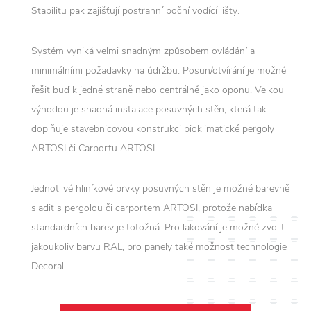
Stabilitu pak zajišťují postranní boční vodící lišty.
Systém vyniká velmi snadným způsobem ovládání a
minimálními požadavky na údržbu. Posun/otvírání je možné
řešit buď k jedné straně nebo centrálně jako oponu. Velkou
výhodou je snadná instalace posuvných stěn, která tak
doplňuje stavebnicovou konstrukci bioklimatické pergoly
ARTOSI či Carportu ARTOSI.
Jednotlivé hliníkové prvky posuvných stěn je možné barevně
sladit s pergolou či carportem ARTOSI, protože nabídka
standardních barev je totožná. Pro lakování je možné zvolit
jakoukoliv barvu RAL, pro panely také možnost technologie
Decoral.