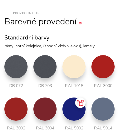
PROZKOUMEJTE
Barevné
provedení
Standardní barvy
rámy, horní kolejnice, (spodní vždy v eloxu), lamely
DB 072
DB 703
RAL 1015
RAL 3000
RAL 3002
RAL 3004
RAL 5002
RAL 5014