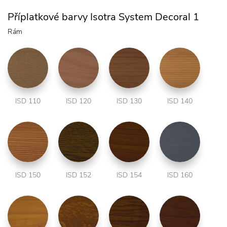
Příplatkové barvy Isotra System Decoral 1
Rám
ISD 110
ISD 120
ISD 130
ISD 140
ISD 150
ISD 152
ISD 154
ISD 160