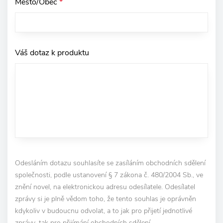
Město/Obec
*
Váš dotaz k produktu
Odesláním dotazu souhlasíte se zasíláním obchodních sdělení
společnosti, podle ustanovení § 7 zákona č. 480/2004 Sb., ve
znění novel, na elektronickou adresu odesílatele. Odesílatel
zprávy si je plně vědom toho, že tento souhlas je oprávněn
kdykoliv v budoucnu odvolat, a to jak pro přijetí jednotlivé
zprávy, tak pro přijímání obchodních sdělení.