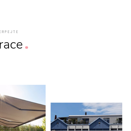
ERPEJTE
irace