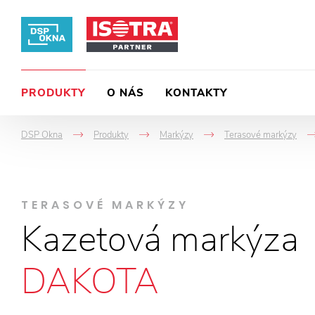
PRODUKTY
O NÁS
KONTAKTY
DSP Okna
Produkty
Markýzy
Terasové markýzy
->
->
->
TERASOVÉ MARKÝZY
Kazetová markýza
DAKOTA