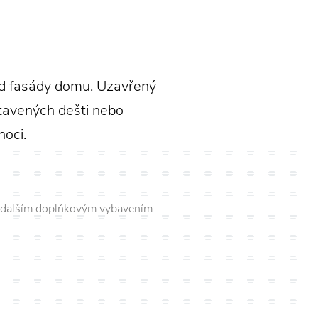
d fasády domu. Uzavřený
stavených dešti nebo
noci.
o dalším doplňkovým vybavením