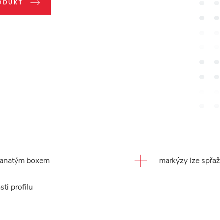
ODUKT
hranatým boxem
markýzy lze spřaž
ti profilu