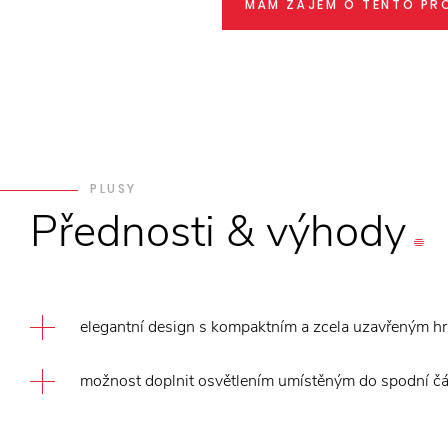
MÁM ZÁJEM O TENTO PR
PLUSY
Přednosti
&
výhody
elegantní design s kompaktním a zcela uzavřeným 
možnost doplnit osvětlením umístěným do spodní čás