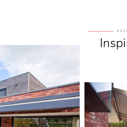
NAČ
Insp