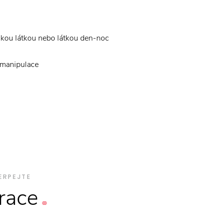
ckou látkou nebo látkou den-noc
 manipulace
ERPEJTE
irace