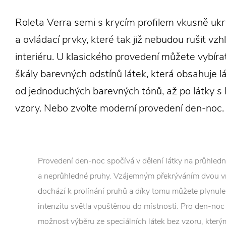
Roleta Verra semi s krycím profilem vkusně uk
a ovládací prvky, které tak již nebudou rušit vz
interiéru. U klasického provedení můžete vybíra
škály barevných odstínů látek, která obsahuje l
od jednoduchých barevných tónů, až po látky s 
vzory. Nebo zvolte moderní provedení den-noc.
Provedení den-noc spočívá v dělení látky na průhled
a neprůhledné pruhy. Vzájemným překrýváním dvou vr
dochází k prolínání pruhů a díky tomu můžete plynule
intenzitu světla vpuštěnou do místnosti. Pro den-no
možnost výběru ze speciálních látek bez vzoru, kterým