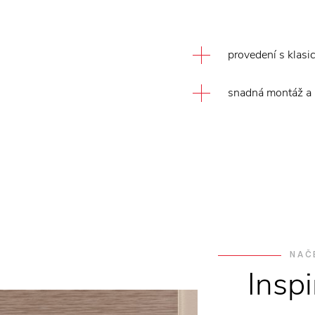
provedení s klasi
snadná montáž a
NAČ
Insp