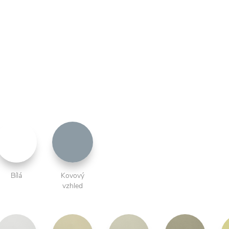
Bílá
Kovový
vzhled