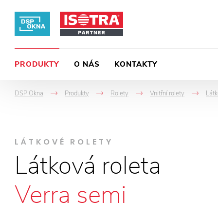
PRODUKTY
O NÁS
KONTAKTY
DSP Okna
Produkty
Rolety
Vnitřní rolety
Látk
->
->
->
->
LÁTKOVÉ ROLETY
Látková roleta
Verra semi