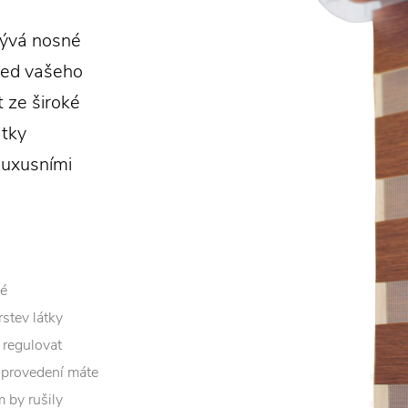
rývá nosné
hled vašeho
t ze široké
átky
luxusními
né
stev látky
 regulovat
c provedení máte
 by rušily