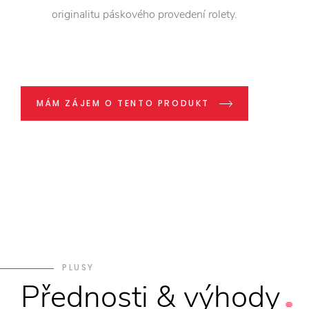
originalitu páskového provedení rolety.
MÁM ZÁJEM O TENTO PRODUKT
PLUSY
Přednosti
&
výhody