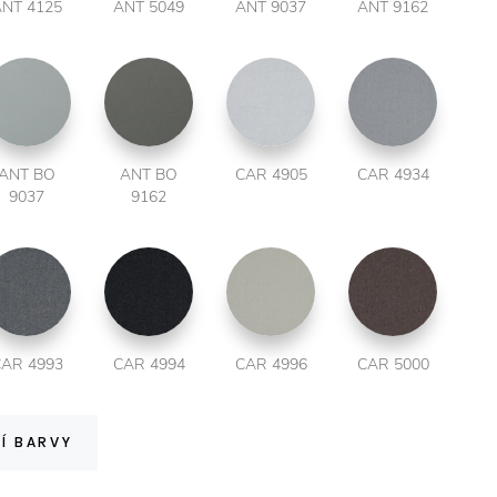
NT 4125
ANT 5049
ANT 9037
ANT 9162
ANT BO
ANT BO
CAR 4905
CAR 4934
9037
9162
AR 4993
CAR 4994
CAR 4996
CAR 5000
Í BARVY