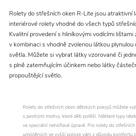
Rolety do střešních oken R-Lite jsou atraktivní 
interiérové rolety vhodné do všech typů střešní
Kvalitní provedení s hliníkovými vodícími lištami 
v kombinaci s vhodně zvolenou látkou plynulou 
světla. Můžete si vybrat látky vzorované či jed
s plně zatemňujícím účinkem nebo látky částeč
propouštějící světlo.
Rolety do střešních oken dětských pokojů můžete vyb
s pestrými motivy, které děti potěší. Některé typy láte
ve speciální nehořlavé úpravě. Pro rolety do střešníc
umístěných ve vyšší poloze vám z důvodu komfortu 