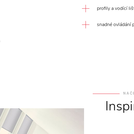
profily a vodící l
snadné ovládání 
a
NAČ
Insp