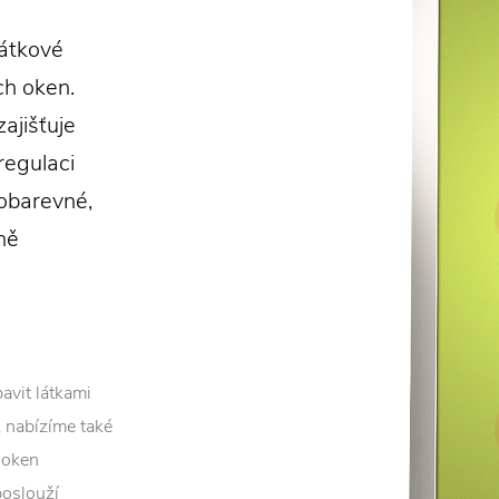
látkové
ch oken.
zajišťuje
regulaci
nobarevné,
ně
avit látkami
k nabízíme také
h oken
poslouží