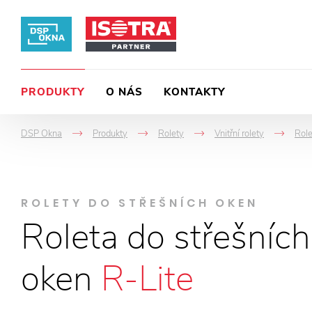
PRODUKTY
O NÁS
KONTAKTY
DSP Okna
Produkty
Rolety
Vnitřní rolety
Role
->
->
->
->
ROLETY DO STŘEŠNÍCH OKEN
Roleta do střešních
oken
R-Lite