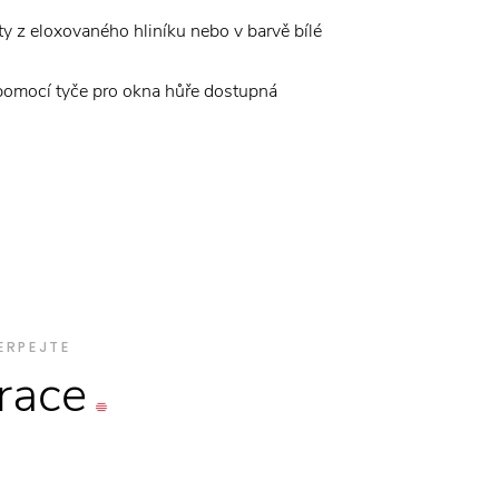
išty z eloxovaného hliníku nebo v barvě bílé
pomocí tyče pro okna hůře dostupná
ERPEJTE
irace