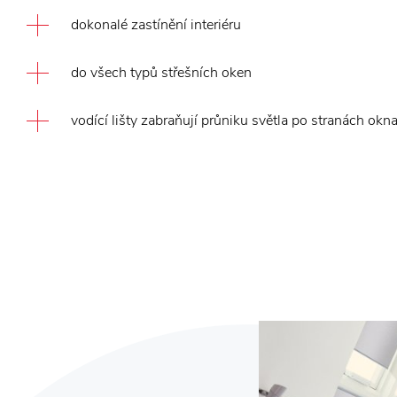
dokonalé zastínění interiéru
do všech typů střešních oken
vodící lišty zabraňují průniku světla po stranách okn