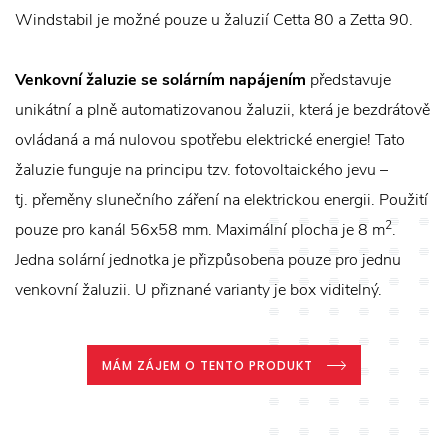
Windstabil je možné pouze u žaluzií Cetta 80 a Zetta 90.
Venkovní žaluzie se solárním
napájením
představuje
unikátní a plně automatizovanou žaluzii, která je bezdrátově
ovládaná a má nulovou spotřebu elektrické energie! Tato
žaluzie funguje na principu tzv. fotovoltaického jevu –
tj. přeměny slunečního záření na elektrickou energii. Použití
2
pouze pro kanál 56x58 mm. Maximální plocha je 8 m
.
Jedna solární jednotka je přizpůsobena pouze pro jednu
venkovní žaluzii. U přiznané varianty je box viditelný.
MÁM ZÁJEM O TENTO PRODUKT