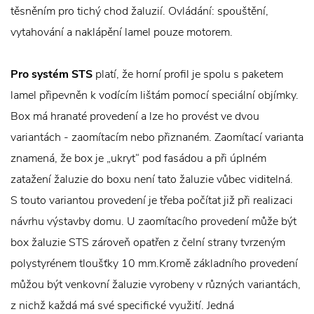
těsněním pro tichý chod žaluzií. Ovládání: spouštění,
vytahování a naklápění lamel pouze motorem.
Pro systém STS
platí, že horní profil je spolu s paketem
lamel připevněn k vodícím lištám pomocí speciální objímky.
Box má hranaté provedení a lze ho provést ve dvou
variantách - zaomítacím nebo přiznaném. Zaomítací varianta
znamená, že box je „ukryt“ pod fasádou a při úplném
zatažení žaluzie do boxu není tato žaluzie vůbec viditelná.
S touto variantou provedení je třeba počítat již při realizaci
návrhu výstavby domu. U zaomítacího provedení může být
box žaluzie STS zároveň opatřen z čelní strany tvrzeným
polystyrénem tloušťky 10 mm.Kromě základního provedení
můžou být venkovní žaluzie vyrobeny v různých variantách,
z nichž každá má své specifické využití. Jedná