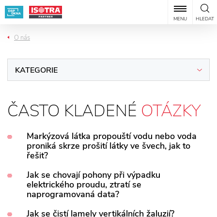
MENU
HLEDAT
O nás
KATEGORIE
ČASTO KLADENÉ
OTÁZKY
Markýzová látka propouští vodu nebo voda
proniká skrze prošití látky ve švech, jak to
řešit?
Vodopropustnost markýzové látky je rozdílná v
Jak se chovají pohony při výpadku
elektrického proudu, ztratí se
závislosti na použitém materiálu. I v případě, že jde o
naprogramovaná data?
tzv. nepropustné materiály (např. u košových markýz),
Při výpadku elektrického proudu pohon zůstane ve
Jak se čistí lamely vertikálních žaluzií?
může se stát, že voda lehce prokapává ve švech. Tato