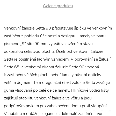
Galerie produktu
Venkovní žaluzie Setta 90 představuje špičku ve venkovním
zastínění z pohledu účelnosti a designu. Lamely ve tvaru
písmene „S“ šíře 90 mm vytváří v zavřeném stavu
dokonalou celistvou plochu. Účelnost venkovní žaluzie
Setta je posilněná ladným vzhledem. V porovnání se žaluzií
Setta 65 je venkovní okenní žaluzie Setta 90 vhodná
k zastínění větších ploch, neboť lamely působí opticky
větším dojmem. Termoregulační efekt žaluzie Setta zvyšuje
guma vlisovaná po celé délce lamely. Hliníkové vodící lišty
zajišťují stabilitu venkovní žaluzie ve větru a jsou
podpůrným prvkem pro zabezpečení domu proti vloupání.
Variabilita montáže, elegance a dokonalé zastínění tvoří