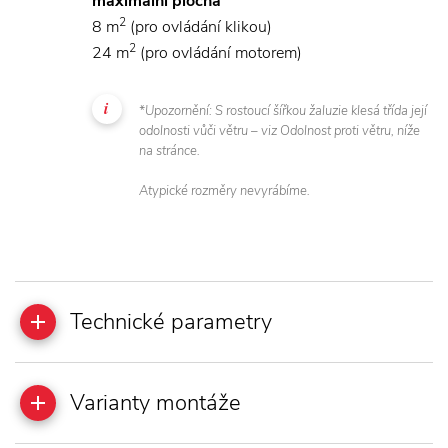
maximální plocha
2
8 m
(pro ovládání klikou)
2
24 m
(pro ovládání motorem)
*Upozornění: S rostoucí šířkou žaluzie klesá třída její
odolnosti vůči větru – viz Odolnost proti větru, níže
na stránce.
Atypické rozměry nevyrábíme.
Technické parametry
Varianty montáže