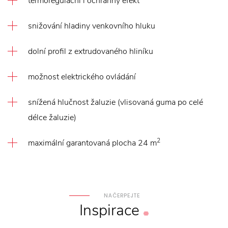
termoregulační i ochranný efekt
snižování hladiny venkovního hluku
dolní profil z extrudovaného hliníku
možnost elektrického ovládání
snížená hlučnost žaluzie (vlisovaná guma po celé
délce žaluzie)
2
maximální garantovaná plocha 24 m
NAČERPEJTE
Inspirace