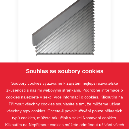
Cetta 80F TE
Souhlas se soubory cookies
Soubory cookies využíváme k zajištění nejlepší uživatelské
zkušenosti s našimi webovými stránkami. Podrobné informace o
cookies naleznete v sekci
Více informací o cookies
. Kliknutím na
Přijmout všechny cookies souhlasíte s tím, že můžeme užívat
všechny typy cookies. Chcete-li povolit užívání pouze některých
typů cookies, můžete tak učinit v sekci Nastavení cookies.
Kliknutím na Nepřijmout cookies můžete odmítnout užívání všech