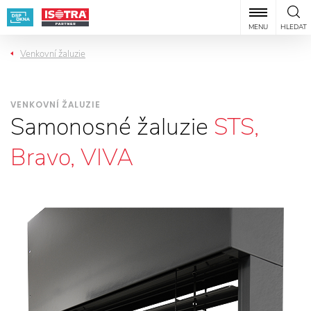
MENU
HLEDAT
Venkovní žaluzie
VENKOVNÍ ŽALUZIE
Samonosné žaluzie
STS,
Bravo, VIVA