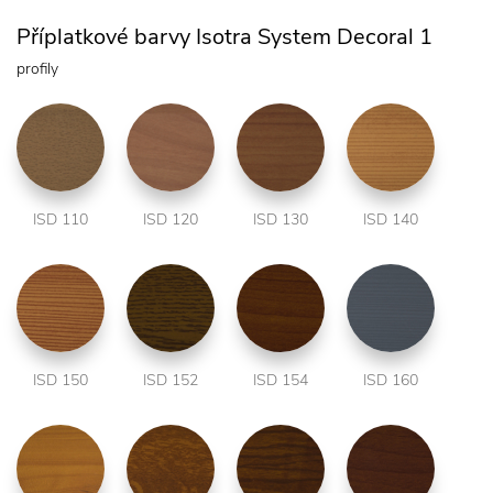
Příplatkové barvy Isotra System Decoral 1
profily
ISD 110
ISD 120
ISD 130
ISD 140
ISD 150
ISD 152
ISD 154
ISD 160