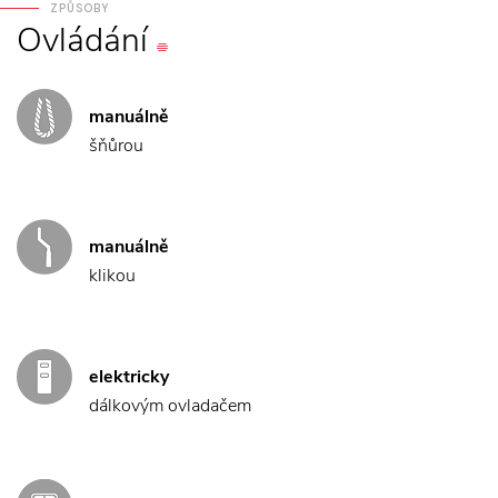
ZPŮSOBY
Ovládání
manuálně
šňůrou
manuálně
klikou
elektricky
dálkovým ovladačem