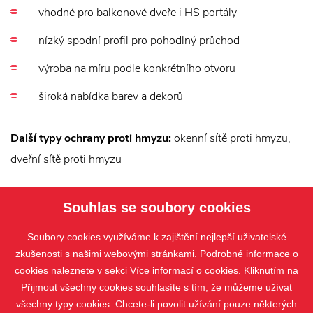
vhodné pro balkonové dveře i HS portály
nízký spodní profil pro pohodlný průchod
výroba na míru podle konkrétního otvoru
široká nabídka barev a dekorů
Další typy ochrany proti hmyzu:
okenní sítě proti hmyzu,
dveřní sítě proti hmyzu
Další typy sítí proti hmyzu:
sítě proti hmyzu
,
okenní sítě
Souhlas se soubory cookies
proti hmyzu
,
dveřní sítě proti hmyzu
Soubory cookies využíváme k zajištění nejlepší uživatelské
zkušenosti s našimi webovými stránkami. Podrobné informace o
cookies naleznete v sekci
Více informací o cookies
. Kliknutím na
Přijmout všechny cookies souhlasíte s tím, že můžeme užívat
všechny typy cookies. Chcete-li povolit užívání pouze některých