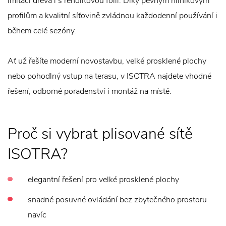
imitaci dřeva i s renolitovou fólií. Díky pevným hliníkovým
profilům a kvalitní síťovině zvládnou každodenní používání i
během celé sezóny.
Ať už řešíte moderní novostavbu, velké prosklené plochy
nebo pohodlný vstup na terasu, v ISOTRA najdete vhodné
řešení, odborné poradenství i montáž na místě.
Proč si vybrat plisované sítě
ISOTRA?
elegantní řešení pro velké prosklené plochy
snadné posuvné ovládání bez zbytečného prostoru
navíc