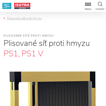
MENU
HLEDAT
Plisované sítě proti hmyzu
PLISOVANÉ SÍTĚ PROTI HMYZU
Plisované síť proti hmyzu
PS1, PS1 V