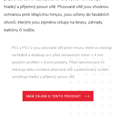
hladký a příjemný posun sítě. Plisované sítě jsou vhodnou
ochranou proti létajícímu hmyzu, jsou určeny do fasádních
otvorů, kterými jsou zejména vstupy na terasy, zahrady,
balkóny či lodžie.
PS1 a PS1 V jsou plisované sítě proti hmyzu, které se otevírají
vertikálně a dodávají se s před sestaveným kitem s 4 mm
spodním profilem v úrovni podlahy. Před namontovaný kit
redukuje dobu instalace plisované sítě a patentovaný systém
umožňuje hladký a příjemný posun sítě.
MÁM ZÁJEM O TENTO PRODUKT