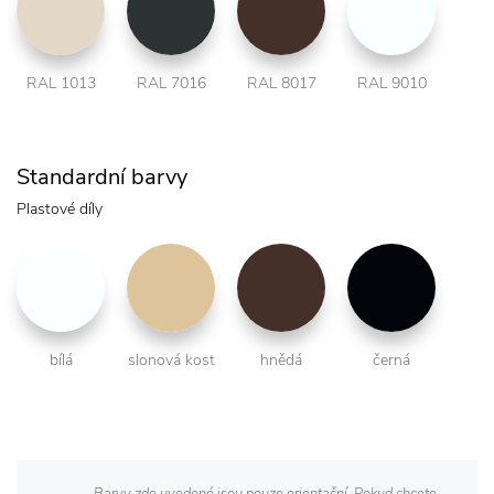
RAL 1013
RAL 7016
RAL 8017
RAL 9010
Standardní barvy
Plastové díly
bílá
slonová kost
hnědá
černá