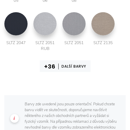
05
06
08
SLTZ 2047
SLTZ 2051
SLTZ 2051
SLTZ 2135
RUB
DALŠÍ BARVY
Barvy zde uvedené jsou pouze orientační. Pokud chcete
barvu vidět ve skutečnosti, doporučujeme navštívit
některého z našich obchodních partnerů a vyžádat si
fyzický vzorník. Na případnou reklamaci z důvodu výběru
nevhodné barvy dle vzorníku zobrazeného elektronickou