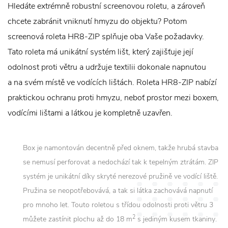
Hledáte extrémně robustní screenovou roletu, a zároveň
chcete zabránit vniknutí hmyzu do objektu? Potom
screenová roleta HR8-ZIP splňuje oba Vaše požadavky.
Tato roleta má unikátní systém lišt, který zajišťuje její
odolnost proti větru a udržuje textilii dokonale napnutou
a na svém místě ve vodících lištách. Roleta HR8-ZIP nabízí
praktickou ochranu proti hmyzu, neboť prostor mezi boxem,
vodícími lištami a látkou je kompletně uzavřen.
Box je namontován decentně před oknem, takže hrubá stavba
se nemusí perforovat a nedochází tak k tepelným ztrátám. ZIP
systém je unikátní díky skryté nerezové pružině ve vodící liště.
Pružina se neopotřebovává, a tak si látka zachovává napnutí
pro mnoho let. Touto roletou s třídou odolnosti proti větru 3
2
můžete zastínit plochu až do 18 m
s jediným kusem tkaniny.