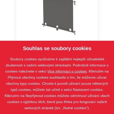
SCREEN SKY
Souhlas se soubory cookies
Soubory cookies využíváme k zajištění nejlepší uživatelské
zkušenosti s našimi webovými stránkami. Podrobné informace o
cookies naleznete v sekci
Více informací o cookies
. Kliknutím na
Přijmout všechny cookies souhlasíte s tím, že můžeme užívat
všechny typy cookies. Chcete-li povolit užívání pouze některých
typů cookies, můžete tak učinit v sekci Nastavení cookies.
Kliknutím na Nepřijmout cookies můžete odmítnout užívání všech
cookies s výjimkou těch, které jsou třeba pro fungování našich
webových stránek (tzv. „Nutné cookies“).