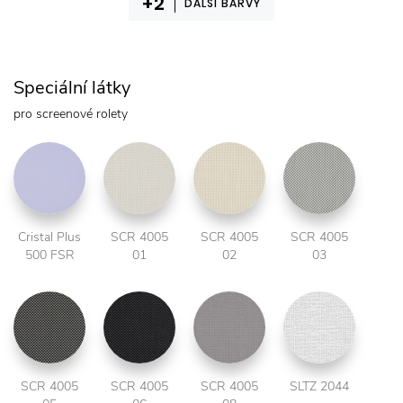
DALŠÍ BARVY
Speciální látky
pro screenové rolety
Cristal Plus
SCR 4005
SCR 4005
SCR 4005
500 FSR
01
02
03
SCR 4005
SCR 4005
SCR 4005
SLTZ 2044