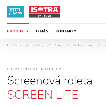
PRODUKTY
O NÁS
KONTAKTY
DSP Okna
Produkty
Rolety
Venkovní rolety
S
->
->
->
-
SCREENOVÉ ROLETY
Screenová roleta
SCREEN LITE