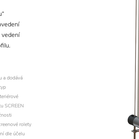
u“
ovedení
 vedení
ilu.
u a dodává
typ
teriérové
letu SCREEN
žnosti
creenové rolety
ní dle účelu