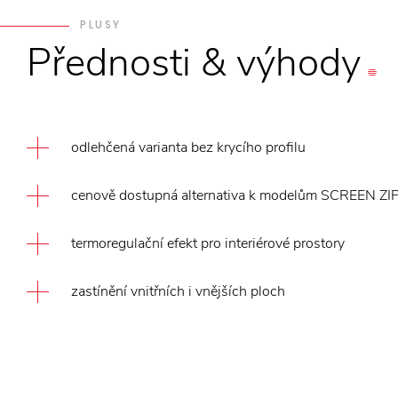
PLUSY
Přednosti
&
výhody
odlehčená varianta bez krycího profilu
cenově dostupná alternativa k modelům SCREEN 
termoregulační efekt pro interiérové prostory
zastínění vnitřních i vnějších ploch