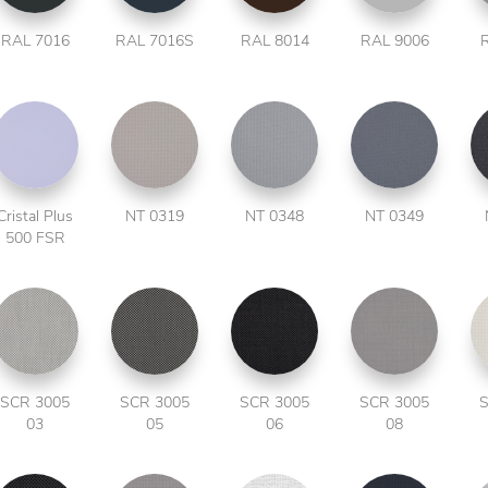
RAL 7016
RAL 7016S
RAL 8014
RAL 9006
Cristal Plus
NT 0319
NT 0348
NT 0349
500 FSR
SCR 3005
SCR 3005
SCR 3005
SCR 3005
S
03
05
06
08