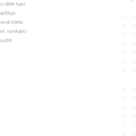
ky látek typu
ajišťuje
nová roleta
í, vynikající
oužití