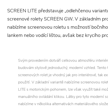
SCREEN LITE představuje „odlehčenou variant
screenové rolety SCREEN GW. V základním pr
nabízíme screenovou roletu s možností bočního
lankem nebo vodící lištou, avšak bez krycího prof
Svým provedením dotváří celkovou atmosféru interiér
budovám stylově jednoduchý, moderní vzhled. Tento 
screenových rolet je vhodný jak pro interiérové, tak ex
použití. V základní variantě nabízíme screenovou ro
LITE s motorickým pohonem, lze však využít také mo
manuálního ovládání klikou. Látky pro tyto moderní s
nabízíme v několika alternativách materiálového slože