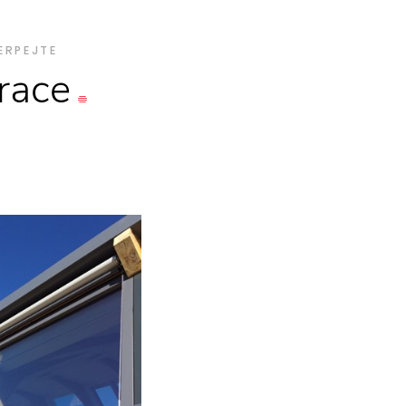
ERPEJTE
irace