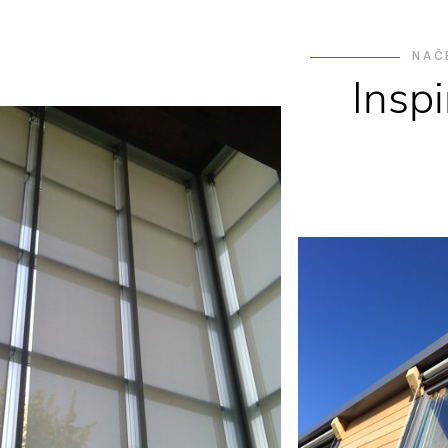
NAČ
Insp