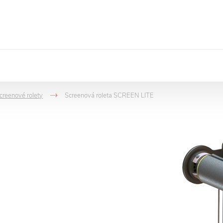
creenové rolety
Screenová roleta SCREEN LITE
>
->